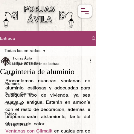
FORJAS
ÁVILA
Entrada
Todas las entradas
Forjas Ávila
Todas las entradas
11 jun 2018
1 min de lectura
Carpintería de aluminio
Forja
Presentamos nuestras ventanas de 
Aluminio
aluminio, estilosas y adecuadas para 
Puertas Garaje
cualquier tipo de vivienda, ya sea 
nueva o antigua. Estarán en armonía 
Cerrajería
con el resto de decoración, además le 
Toldos
proporcionarán aislamiento, tanto del 
frio como del calor.
Mosquiteras
Ventanas con Climalit
 en cualquiera de 