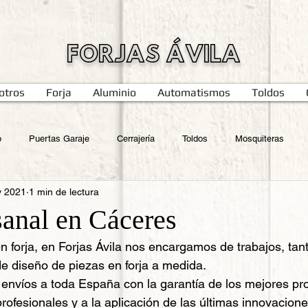
FORJAS ÁVILA
otros
Forja
Aluminio
Automatismos
Toldos
o
Puertas Garaje
Cerrajería
Toldos
Mosquiteras
y 2021
1 min de lectura
sanal en Cáceres
n forja, en Forjas Ávila nos encargamos de trabajos, tan
e diseño de piezas en forja a medida. 
nvíos a toda España con la garantía de los mejores pro
rofesionales y a la aplicación de las últimas innovacione