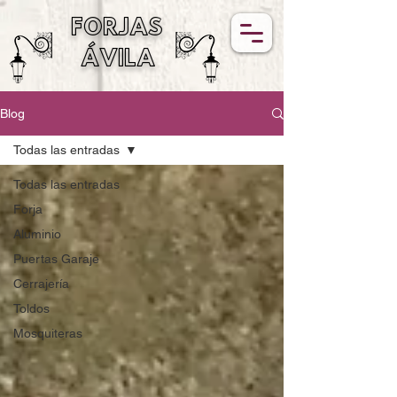
FORJAS
ÁVILA
Blog
Todas las entradas
Todas las entradas
Forja
Aluminio
Puertas Garaje
Cerrajería
Toldos
Mosquiteras