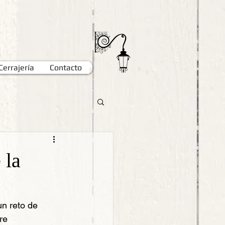
Cerrajería
Contacto
 la
n reto de 
re 