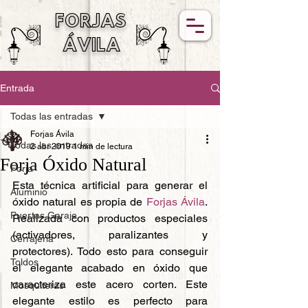
FORJAS
ÁVILA
Entrada
Todas las entradas
Forjas Ávila
Todas las entradas
2 abr 2019
1 min de lectura
Forja Óxido Natural
Forja
Esta técnica artificial para generar el 
Aluminio
óxido natural es propia de 
Forjas Ávila
. 
Puertas Garaje
Realizada con productos especiales 
(activadores, paralizantes y 
Cerrajería
protectores). Todo esto para conseguir 
Toldos
el elegante acabado en óxido que 
caracteriza este acero corten. Este 
Mosquiteras
elegante estilo es perfecto para 