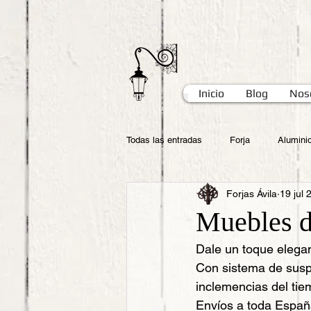
Inicio
Blog
Nos
Todas las entradas
Forja
Alumini
Forjas Ávila
19 jul 
Muebles d
Dale un toque elegant
Con sistema de suspe
inclemencias del ti
Envíos a toda Españ