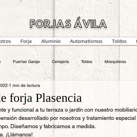
FORJAS ÁVILA
otros
Forja
Aluminio
Automatismos
Toldos
o
Puertas Garaje
Cerrajería
Toldos
Mosquiteras
2022
1 min de lectura
e forja Plasencia
e y funcional a tu terraza o jardín con nuestro mobiliario
nsión desarrollado por nosotros y tratamiento especial 
empo. Diseñamos y fabricamos a medida.
a. ¡Llámanos!