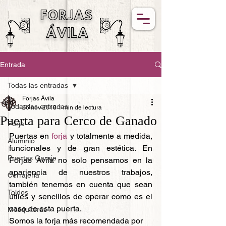
FORJAS
ÁVILA
Entrada
Todas las entradas
Forjas Ávila
Todas las entradas
26 nov 2018
1 min de lectura
Puerta para Cerco de Ganado
Forja
Puertas en 
forja
 y totalmente a medida, 
Aluminio
funcionales y de gran estética. En 
Puertas Garaje
Forjas Ávila no solo pensamos en la 
apariencia de nuestros trabajos, 
Cerrajería
también tenemos en cuenta que sean 
Toldos
útiles y sencillos de operar como es el 
caso de esta puerta. 
Mosquiteras
Somos la forja más recomendada por 