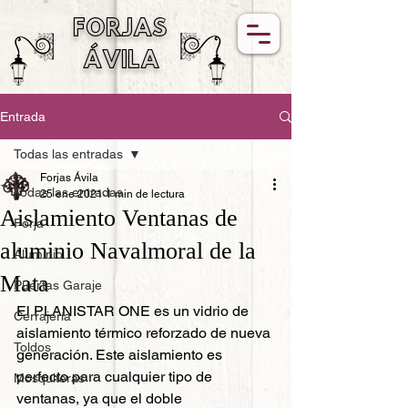
FORJAS
ÁVILA
Entrada
Todas las entradas
Forjas Ávila
Todas las entradas
25 ene 2021
1 min de lectura
Aislamiento Ventanas de
Forja
aluminio Navalmoral de la
Aluminio
Mata
Puertas Garaje
El PLANISTAR ONE es un vidrio de 
Cerrajería
aislamiento térmico reforzado de nueva 
Toldos
generación. Este aislamiento es 
perfecto para cualquier tipo de 
Mosquiteras
ventanas, ya que el doble 