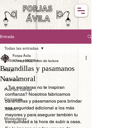
FORJAS
ÁVILA
Entrada
Todas las entradas
Forjas Ávila
Todas las entradas
10 may 2022
1 min de lectura
Barandillas y pasamanos
Forja
Navalmoral
Aluminio
¿Tus escaleras no te inspiran 
Puertas Garaje
confianza? Nosotros fabricamos 
Cerrajería
barandillas y pasamanos para brindar 
esa seguridad adicional a los más 
Toldos
mayores y para asegurar también tu 
Mosquiteras
tranquilidad a la hora de subir a casa.