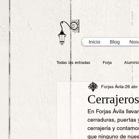
Inicio
Blog
Nos
Todas las entradas
Forja
Alumini
Forjas Ávila
26 abr
Cerrajeros
En Forjas Ávila llev
cerraduras, puertas
cerrajería y contamos
que ninguno de nuest