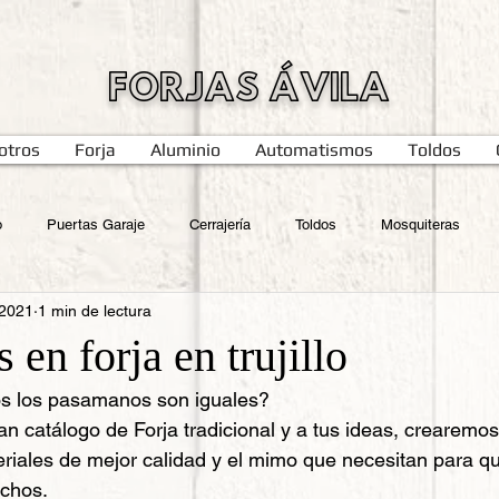
FORJAS ÁVILA
otros
Forja
Aluminio
Automatismos
Toldos
o
Puertas Garaje
Cerrajería
Toldos
Mosquiteras
 2021
1 min de lectura
en forja en trujillo
os los pasamanos son iguales?
an catálogo de Forja tradicional y a tus ideas, crearemos
riales de mejor calidad y el mimo que necesitan para q
echos. 