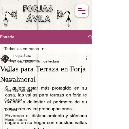
FORJAS
ÁVILA
Entrada
Todas las entradas
Forjas Ávila
Todas las entradas
21 sept 2020
1 min de lectura
Vallas para Terraza en Forja
Forja
Navalmoral
Aluminio
Si quiere estar más protegido en su 
Puertas Garaje
casa, las vallas para terraza en forja te 
Cerrajería
ayudan a delimitar el perímetro de su 
casa para evitar preocupaciones.
Toldos
Favorece el distanciamiento y siéntase 
Mosquiteras
seguro en su hogar con nuestras vallas 