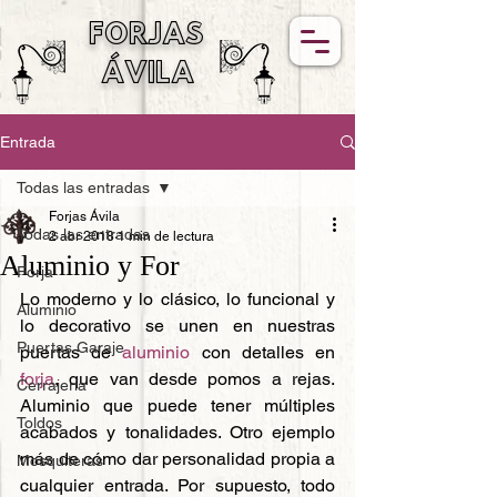
FORJAS
ÁVILA
Entrada
Todas las entradas
Forjas Ávila
Todas las entradas
2 abr 2018
1 min de lectura
Aluminio y For
Forja
Lo moderno y lo clásico, lo funcional y 
Aluminio
lo decorativo se unen en nuestras 
Puertas Garaje
puertas de 
aluminio
 con detalles en 
forja
, que van desde pomos a rejas. 
Cerrajería
Aluminio que puede tener múltiples 
Toldos
acabados y tonalidades. Otro ejemplo 
más de cómo dar personalidad propia a 
Mosquiteras
cualquier entrada. Por supuesto, todo 